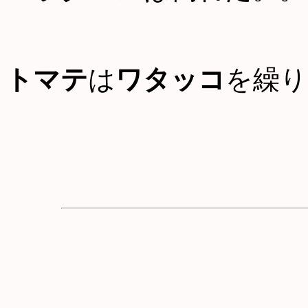
トマテ
は
ワタッコ
を繰り