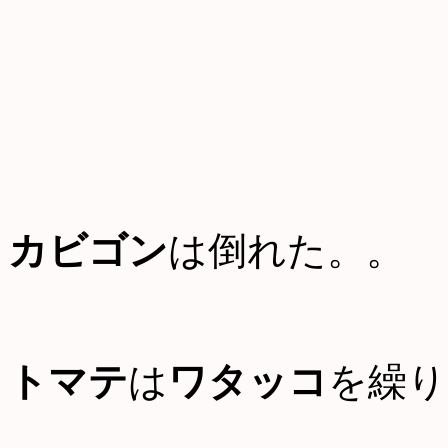
カビゴン
は倒れた。。
トマテ
は
ワタッコ
を繰り