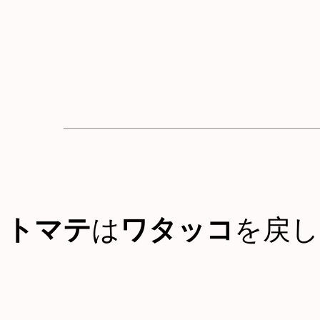
トマテ
は
ワタッコ
を戻し