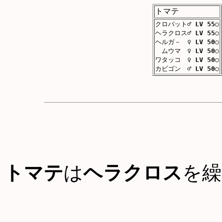
トマテ
クロバット♂
LV 55
○
ヘラクロス♂
LV 55
○
ヘルガ－ ♀
LV 50
○
ムウマ ♀
LV 50
○
ワタッコ ♀
LV 50
○
カビゴン ♂
LV 50
○
トマテ
は
ヘラクロス
を繰