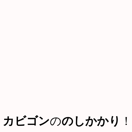
カビゴン
の
のしかかり
！