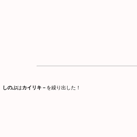
しのぶ
は
カイリキ－
を繰り出した！