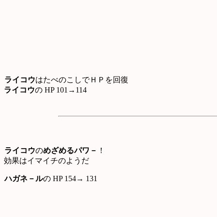
ライコウ
はたべのこしでＨＰを回復
ライコウ
の HP 101→114
ライコウ
の
めざめるパワ－
！
効果はイマイチのようだ
ハガネ－ル
の HP 154→ 131