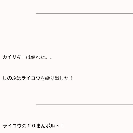
カイリキ－
は倒れた。。
しのぶ
は
ライコウ
を繰り出した！
ライコウ
の
１０まんボルト
！