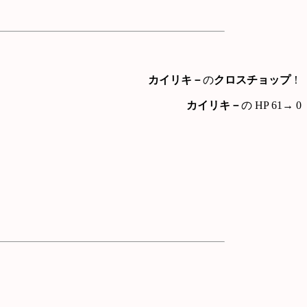
カイリキ－
の
クロスチョップ
！
カイリキ－
の HP 61→ 0