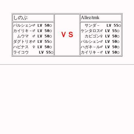
しのぶ
Allez/tmk
パルシェン♂
LV 50
○
サンダ－
LV 55
○
カイリキ－♂
LV 50
○
ケンタロス♂
LV 55
○
ＶＳ
ムウマ ♂
LV 50
○
カビゴン♀
LV 50
○
ダグトリオ♂
LV 55
○
パルシェン♂
LV 50
○
ハピナス ♀
LV 50
○
ハガネ－ル♂
LV 50
○
ライコウ
LV 55
○
カイリキ－♂
LV 50
○