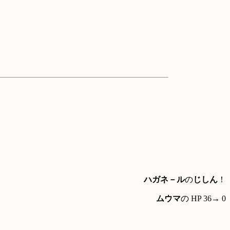
ハガネ－ル
の
じしん
！
ムウマ
の HP 36→ 0