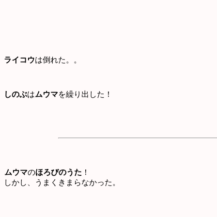
ライコウ
は倒れた。。
しのぶ
は
ムウマ
を繰り出した！
ムウマ
の
ほろびのうた
！
しかし、うまくきまらなかった。