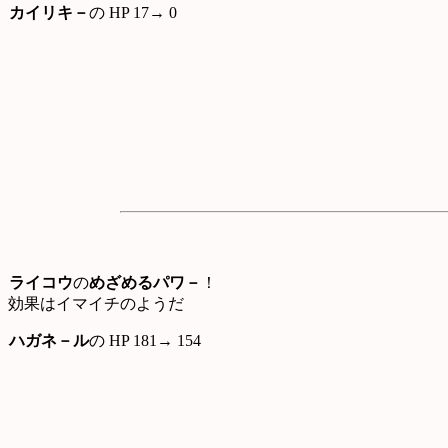
カイリキ－
の HP 17→ 0
ライコウ
の
めざめるパワ－
！
効果はイマイチのようだ
ハガネ－ル
の HP 181→ 154