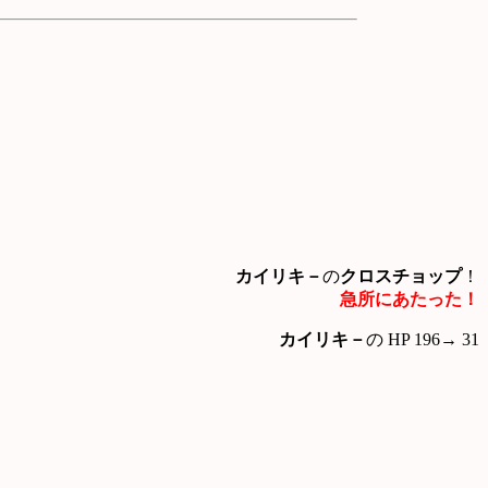
カイリキ－
の
クロスチョップ
！
急所にあたった！
カイリキ－
の HP 196→ 31