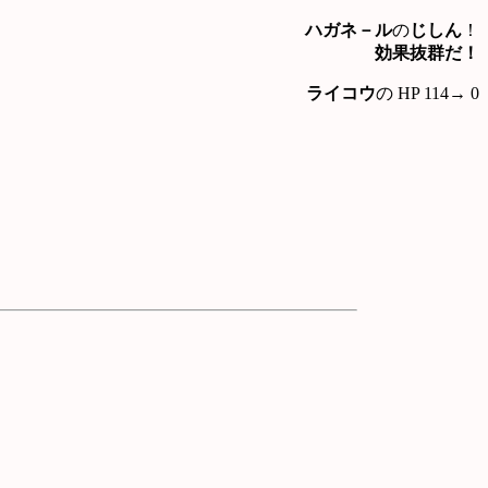
ハガネ－ル
の
じしん
！
効果抜群だ！
ライコウ
の HP 114→ 0