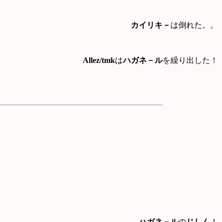
カイリキ－
は倒れた。。
Allez/tmk
は
ハガネ－ル
を繰り出した！
ハガネ－ル
の
じしん
！