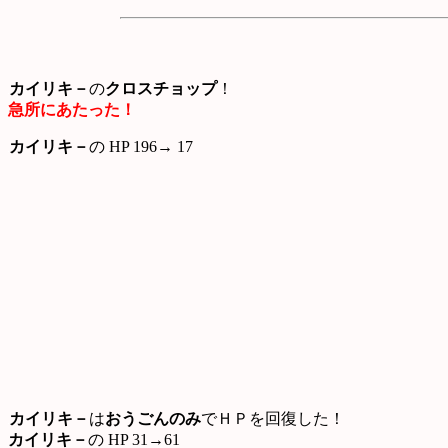
カイリキ－
の
クロスチョップ
！
急所にあたった！
カイリキ－
の HP 196→ 17
カイリキ－
は
おうごんのみ
でＨＰを回復した！
カイリキ－
の HP 31→61