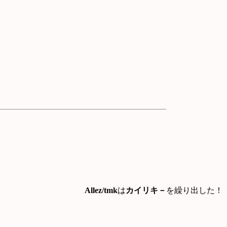
Allez/tmk
は
カイリキ－
を繰り出した！