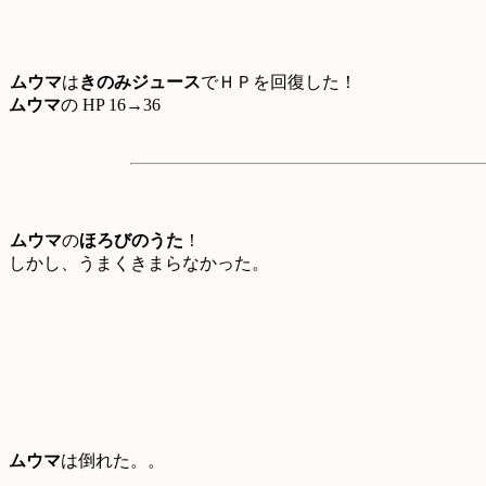
ムウマ
は
きのみジュース
でＨＰを回復した！
ムウマ
の HP 16→36
ムウマ
の
ほろびのうた
！
しかし、うまくきまらなかった。
ムウマ
は倒れた。。