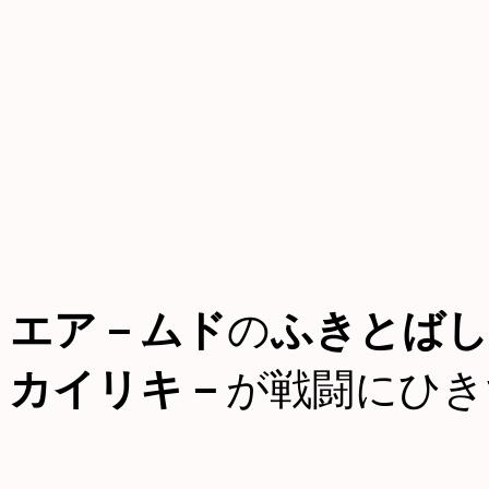
エア－ムド
の
ふきとばし
カイリキ－
が戦闘にひき