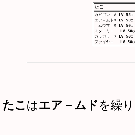
たこ
カビゴン ♂
LV 55
○
エア－ムド♂
LV 50
○
ムウマ ♀
LV 50
○
スタ－ミ－
LV 50
○
ガラガラ ♂
LV 50
○
ファイヤ－
LV 50
○
たこ
は
エア－ムド
を繰り