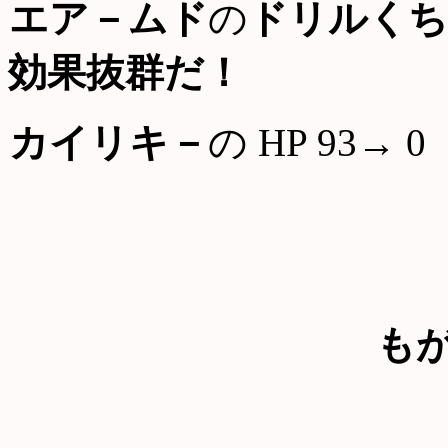
エア－ムド
の
ドリルくち
効果抜群だ！
カイリキ－
の HP 93→ 0
も