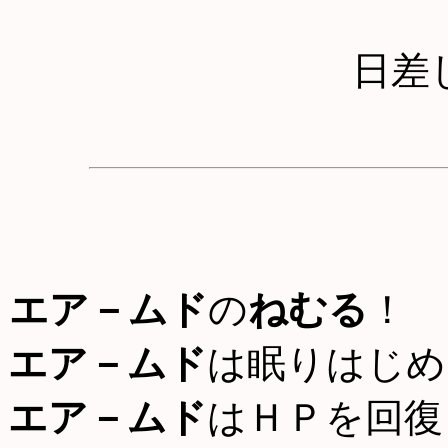
日差
エア－ムド
の
ねむる
！
エア－ムド
は眠りはじめ
エア－ムド
はＨＰを回復