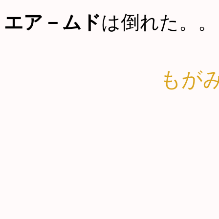
エア－ムド
は倒れた。。
もが