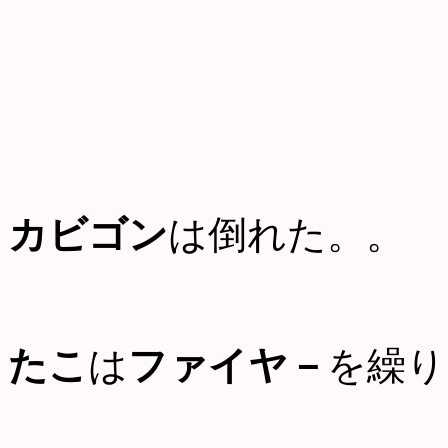
カビゴン
は倒れた。。
たこ
は
ファイヤ－
を繰り