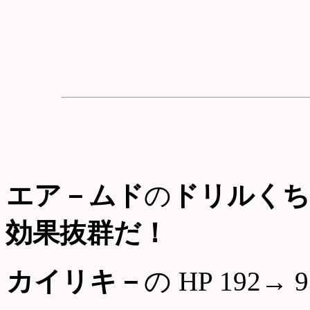
エア－ムド
の
ドリルくち
効果抜群だ！
カイリキ－
の HP 192→ 9