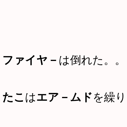
ファイヤ－
は倒れた。。
たこ
は
エア－ムド
を繰り