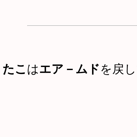
たこ
は
エア－ムド
を戻し