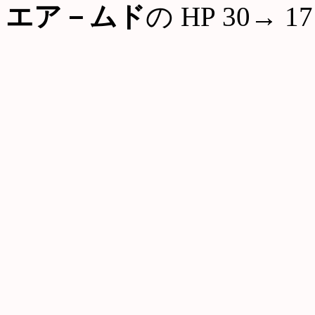
エア－ムド
の HP 30→ 17