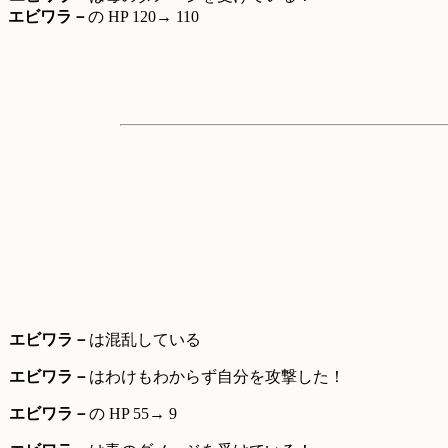
エビワラ－
の HP 120→ 110
エビワラ－
は混乱している
エビワラ－
はわけもわからず自分を攻撃した！
エビワラ－
の HP 55→ 9