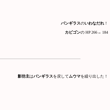
バンギラス
の
いわなだれ
！
カビゴン
の HP 266→ 184
影坊主
は
バンギラス
を戻して
ムウマ
を繰り出した！