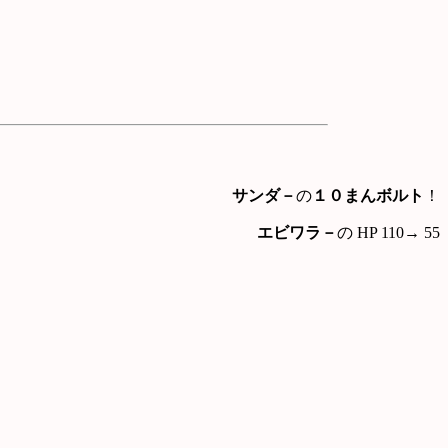
サンダ－
の
１０まんボルト
！
エビワラ－
の HP 110→ 55