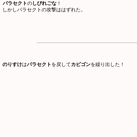
パラセクト
の
しびれごな
！
しかしパラセクトの攻撃ははずれた。
のりすけ
は
パラセクト
を戻して
カビゴン
を繰り出した！