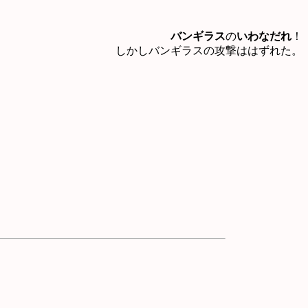
バンギラス
の
いわなだれ
！
しかしバンギラスの攻撃ははずれた。