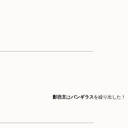
影坊主
は
バンギラス
を繰り出した！