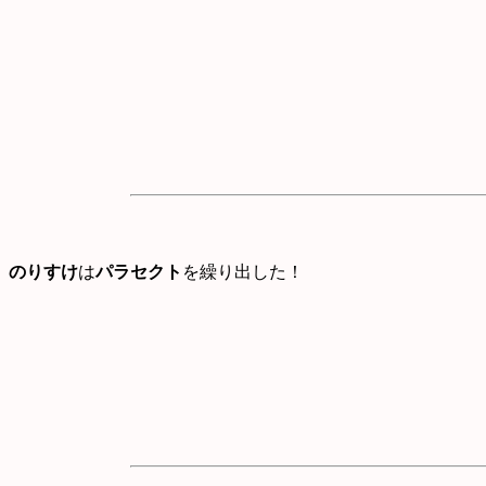
のりすけ
は
パラセクト
を繰り出した！