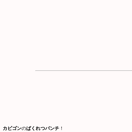
カビゴン
の
ばくれつパンチ
！