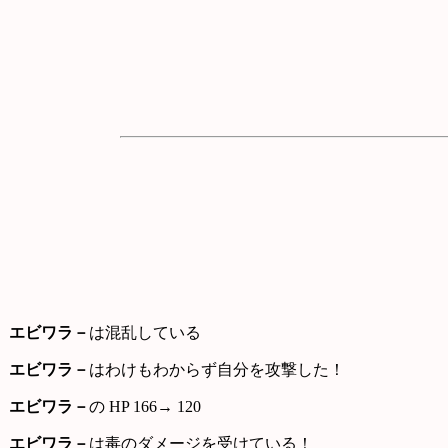
エビワラ－
は混乱している
エビワラ－
はわけもわからず自分を攻撃した！
エビワラ－
の HP 166→ 120
エビワラ－
は毒のダメージを受けている！