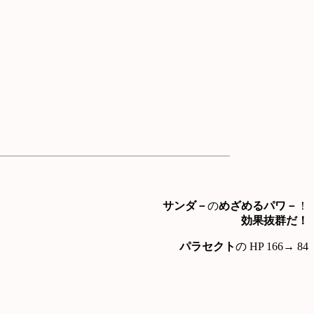
サンダ－
の
めざめるパワ－
！
効果抜群だ！
パラセクト
の HP 166→ 84