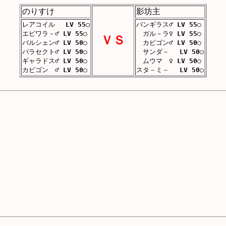
のりすけ
影坊主
レアコイル
LV 55
○
バンギラス♂
LV 55
○
エビワラ－♂
LV 55
○
ガル－ラ♀
LV 55
○
ＶＳ
パルシェン♂
LV 50
○
カビゴン♂
LV 50
○
パラセクト♂
LV 50
○
サンダ－
LV 50
○
ギャラドス♂
LV 50
○
ムウマ ♀
LV 50
○
カビゴン ♂
LV 50
○
スタ－ミ－
LV 50
○