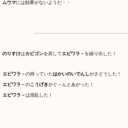
ムウマ
には効果がないようだ・・
のりすけ
は
カビゴン
を戻して
エビワラ－
を繰り出した！
エビワラ－
の持っていた
はかいのいでんし
がさどうした！
エビワラ－
の
こうげき
がぐ～んとあがった！
エビワラ－
は混乱した！