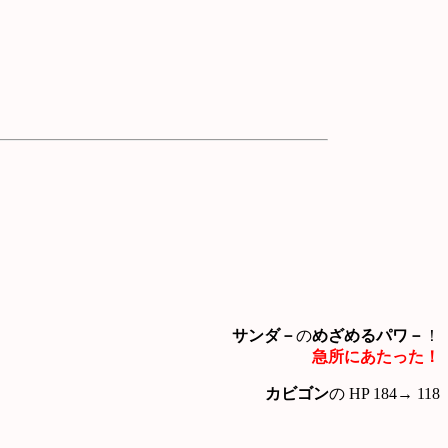
サンダ－
の
めざめるパワ－
！
急所にあたった！
カビゴン
の HP 184→ 118