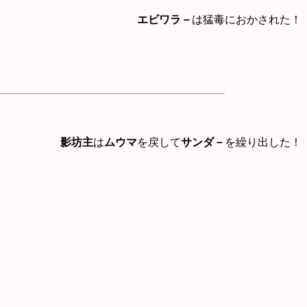
エビワラ－
は猛毒におかされた！
影坊主
は
ムウマ
を戻して
サンダ－
を繰り出した！