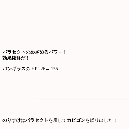
パラセクト
の
めざめるパワ－
！
効果抜群だ！
バンギラス
の HP 226→ 155
のりすけ
は
パラセクト
を戻して
カビゴン
を繰り出した！