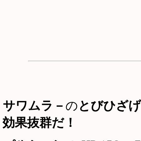
サワムラ－
の
とびひざげ
効果抜群だ！