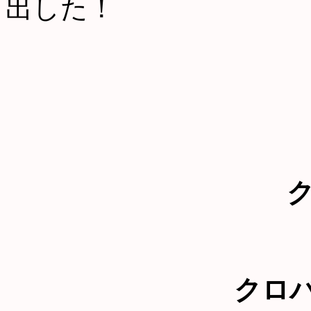
出した！
クロ