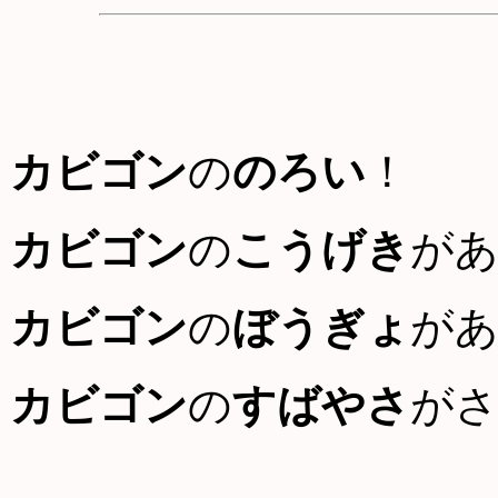
カビゴン
の
のろい
！
カビゴン
の
こうげき
が
カビゴン
の
ぼうぎょ
が
カビゴン
の
すばやさ
が