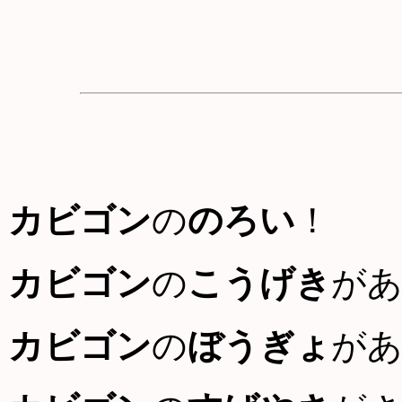
カビゴン
の
のろい
！
カビゴン
の
こうげき
が
カビゴン
の
ぼうぎょ
が