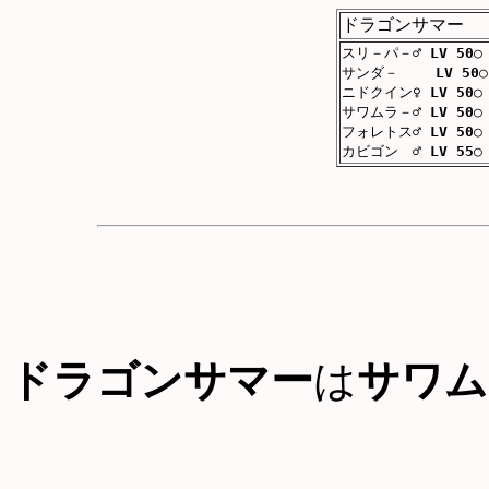
ドラゴンサマー
スリ－パ－♂
LV 50
○
サンダ－
LV 50
○
ニドクイン♀
LV 50
○
サワムラ－♂
LV 50
○
フォレトス♂
LV 50
○
カビゴン ♂
LV 55
○
ドラゴンサマー
は
サワム