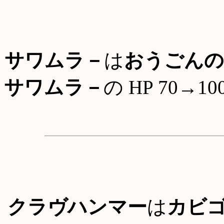
サワムラ－
は
おうごんの
サワムラ－
の HP 70→10
クラヴハンマー
は
カビ