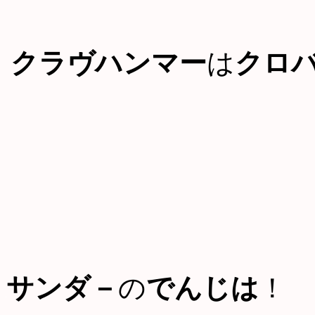
クラヴハンマー
は
クロ
サンダ－
の
でんじは
！