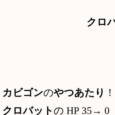
クロ
カビゴン
の
やつあたり
！
クロバット
の HP 35→ 0