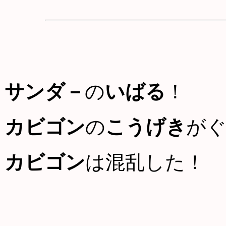
サンダ－
の
いばる
！
カビゴン
の
こうげき
が
カビゴン
は混乱した！