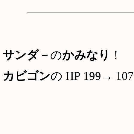
サンダ－
の
かみなり
！
カビゴン
の HP 199→ 107