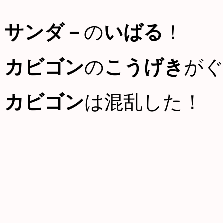
サンダ－
の
いばる
！
カビゴン
の
こうげき
が
カビゴン
は混乱した！