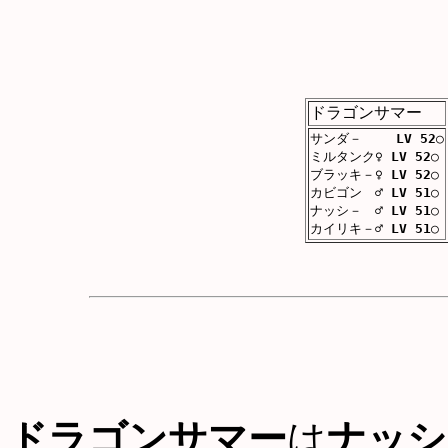
ドラゴンサマー
サンダ－
LV 52
○
ミルタンク♀
LV 52
○
ブラッキ－♀
LV 52
○
カビゴン ♂
LV 51
○
ナッシ－ ♂
LV 51
○
カイリキ－♂
LV 51
○
ドラゴンサマー
は
ナッシ