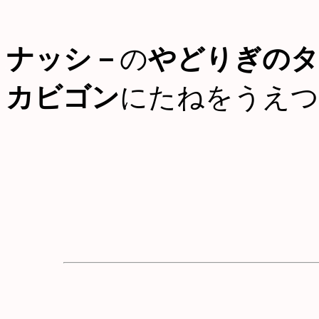
ナッシ－
の
やどりぎのタ
カビゴン
にたねをうえつ