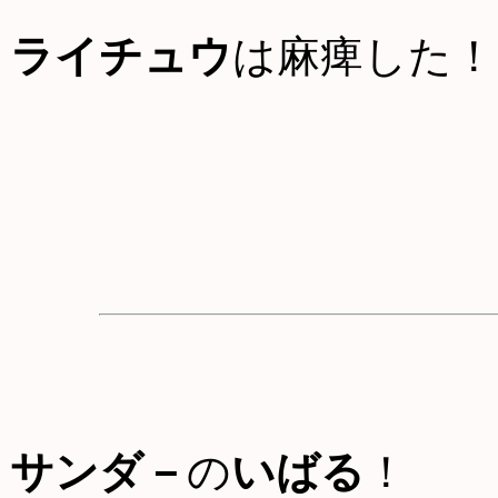
ライチュウ
は麻痺した！
サンダ－
の
いばる
！