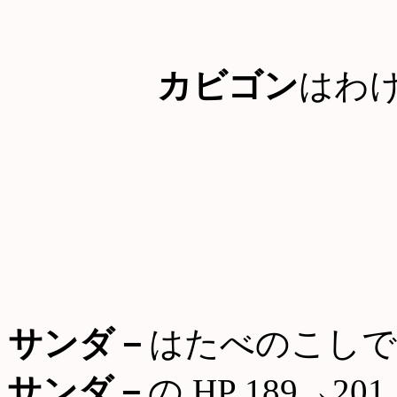
カビゴン
はわ
サンダ－
はたべのこしで
サンダ－
の HP 189→201