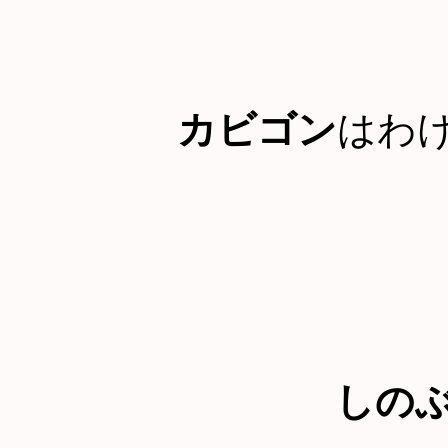
カビゴン
はわ
しの