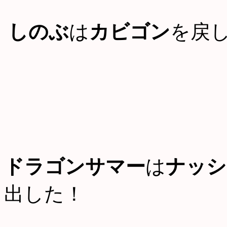
しのぶ
は
カビゴン
を戻
ドラゴンサマー
は
ナッシ
出した！