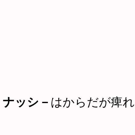
ナッシ－
はからだが痺れ