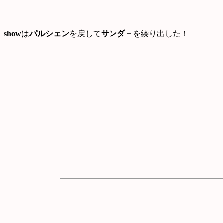
show
は
パルシェン
を戻して
サンダ－
を繰り出した！