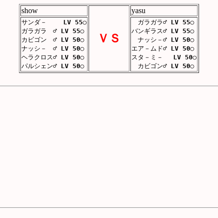
show
yasu
サンダ－
LV 55
○
ガラガラ♂
LV 55
○
ガラガラ ♂
LV 55
○
バンギラス♂
LV 55
○
ＶＳ
カビゴン ♂
LV 50
○
ナッシ－♂
LV 50
○
ナッシ－ ♂
LV 50
○
エア－ムド♂
LV 50
○
ヘラクロス♂
LV 50
○
スタ－ミ－
LV 50
○
パルシェン♂
LV 50
○
カビゴン♂
LV 50
○