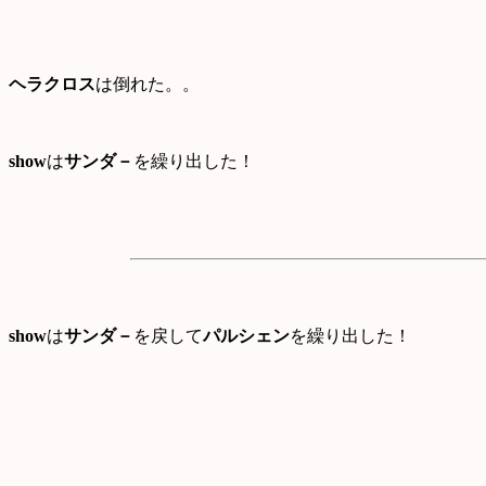
ヘラクロス
は倒れた。。
show
は
サンダ－
を繰り出した！
show
は
サンダ－
を戻して
パルシェン
を繰り出した！