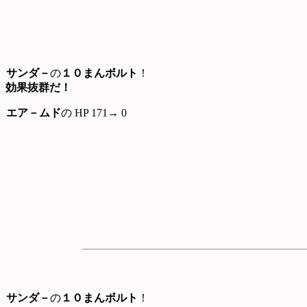
サンダ－
の
１０まんボルト
！
効果抜群だ！
エア－ムド
の HP 171→ 0
サンダ－
の
１０まんボルト
！