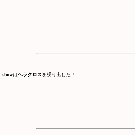
show
は
ヘラクロス
を繰り出した！