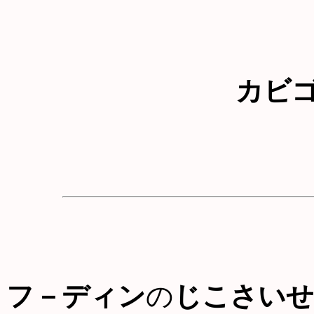
カビ
フ－ディン
の
じこさいせ