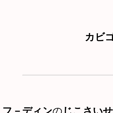
カビ
フ－ディン
の
じこさいせ