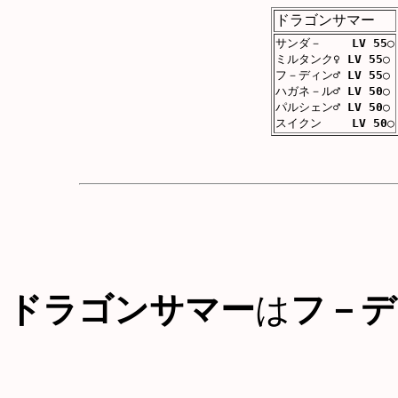
ドラゴンサマー
サンダ－
LV 55
○
ミルタンク♀
LV 55
○
フ－ディン♂
LV 55
○
ハガネ－ル♂
LV 50
○
パルシェン♂
LV 50
○
スイクン
LV 50
○
ドラゴンサマー
は
フ－デ