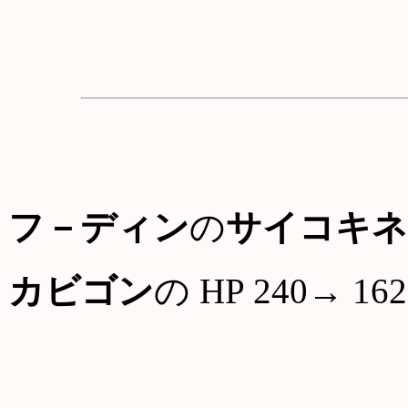
フ－ディン
の
サイコキネ
カビゴン
の HP 240→ 162