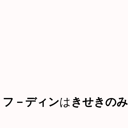
フ－ディン
は
きせきのみ