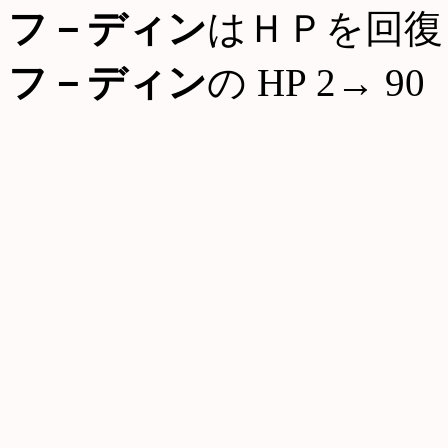
フ－ディン
はＨＰを回復
フ－ディン
の HP 2→ 90