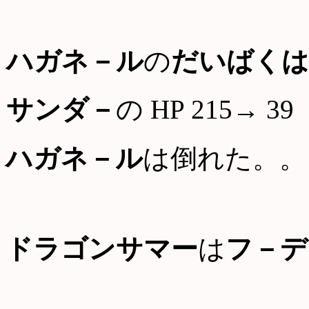
ハガネ－ル
の
だいばくは
サンダ－
の HP 215→ 39
ハガネ－ル
は倒れた。。
ドラゴンサマー
は
フ－デ