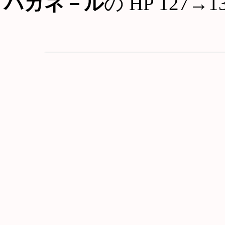
ハガネ－ル
の HP 127→1