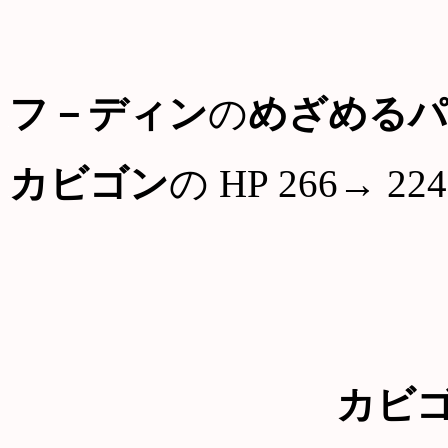
フ－ディン
の
めざめるパ
カビゴン
の HP 266→ 224
カビ