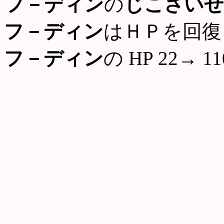
フ－ディン
の
じこさいせ
フ－ディン
はＨＰを回復
フ－ディン
の HP 22→ 11