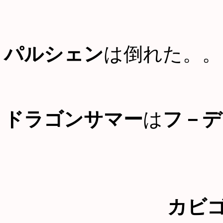
パルシェン
は倒れた。。
ドラゴンサマー
は
フ－デ
カビ