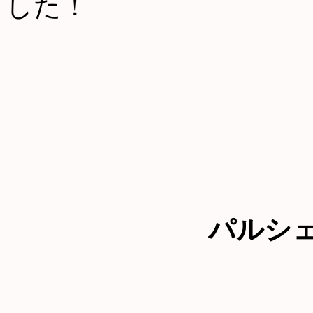
した！
パルシ