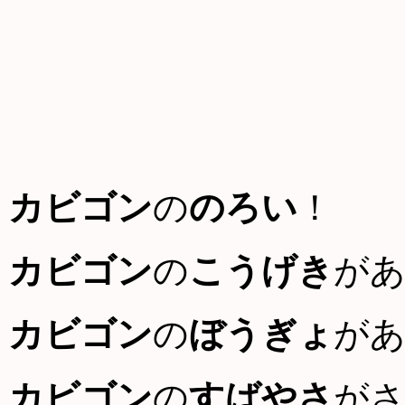
カビゴン
の
のろい
！
カビゴン
の
こうげき
が
カビゴン
の
ぼうぎょ
が
カビゴン
の
すばやさ
が