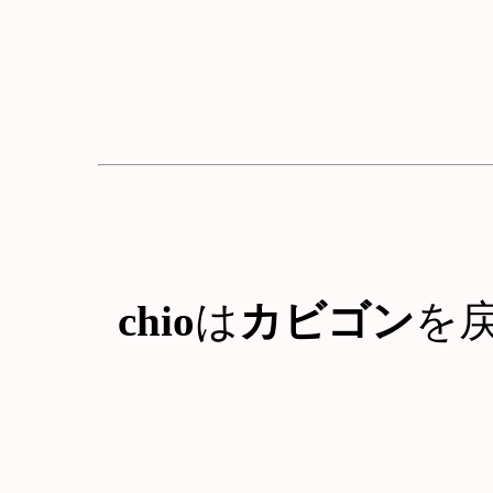
chio
は
カビゴン
を