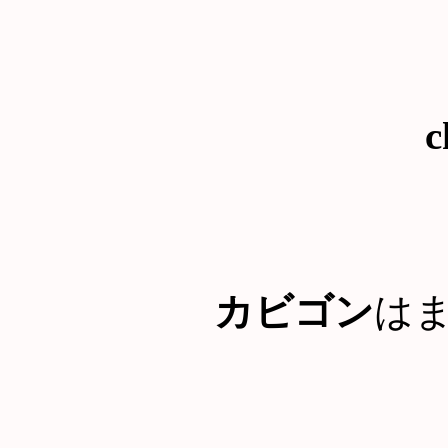
c
カビゴン
は