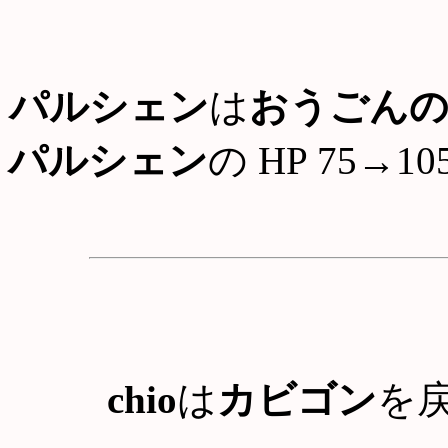
パルシェン
は
おうごん
パルシェン
の HP 75→10
chio
は
カビゴン
を