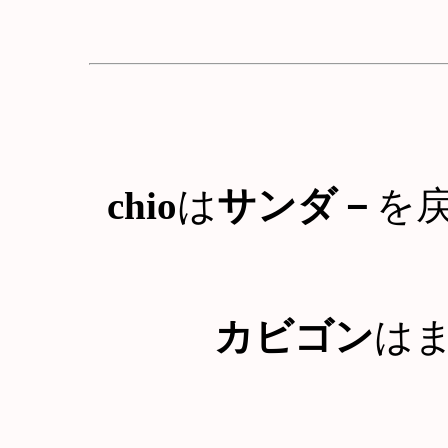
chio
は
サンダ－
を
カビゴン
は